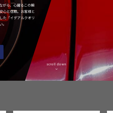
ながら、心躍るこの瞬
安心と信頼。お客様と
した「イデアルクオリ
い。
scroll down